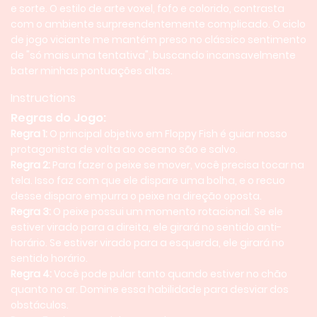
e sorte. O estilo de arte voxel, fofo e colorido, contrasta
com o ambiente surpreendentemente complicado. O ciclo
de jogo viciante me mantém preso no clássico sentimento
de "só mais uma tentativa", buscando incansavelmente
bater minhas pontuações altas.
Instructions
Regras do Jogo:
Regra 1:
O principal objetivo em Floppy Fish é guiar nosso
protagonista de volta ao oceano são e salvo.
Regra 2:
Para fazer o peixe se mover, você precisa tocar na
tela. Isso faz com que ele dispare uma bolha, e o recuo
desse disparo empurra o peixe na direção oposta.
Regra 3:
O peixe possui um momento rotacional. Se ele
estiver virado para a direita, ele girará no sentido anti-
horário. Se estiver virado para a esquerda, ele girará no
sentido horário.
Regra 4:
Você pode pular tanto quando estiver no chão
quanto no ar. Domine essa habilidade para desviar dos
obstáculos.