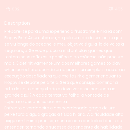
802
495
Description
Prepare-se para uma experiência frustrante e hilária com
Floppy Fish! Aqui estou eu, na pele úmida de um peixe que
se viu longe do oceano, e meu objetivo é guiá-lo de volta à
segurança. Se você procura instant play games que
testem seus reflexos e paciência ao máximo, não procure
mais. É definitivamente um dos melhores games to play
when bored, oferecendo uma premissa simples, mas uma
execução desafiadora que me faz rir e gemer enquanto
Floppy se debate pela tela. Será que consigo dominar a
arte do salto desajeitado e devolver esse pequeno ao
grande azul? A cada tentativa falha, a vontade de
superar o desafio só aumenta.
Enfrento a verdadeira e descoordenada graça de um
peixe fora d'água graças à física hilária. A dificuldade alta
exige um timing preciso, mesmo com controles fáceis de
entender, tornando o sucesso dependente de habilidade