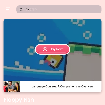
Search
Play Now
Floppy Fish