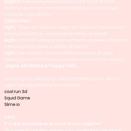
Regra 5:
Evite os espinhos a todo custo! Tocar em um
espinho resulta em morte instantânea, e você terá que
começar tudo de novo.
Controles:
Ação:
Toque em qualquer lugar da tela para fazer o peixe
atirar uma bolha e, consequentemente, se mover.
Ação:
Controle a direção do movimento do peixe utilizando
o recuo gerado pelos projéteis de bolhas.
Ação:
Use os pulos, tanto no chão quanto no ar, para
navegar pelos obstáculos e chegar mais perto do oceano.
Jogos similares a Floppy Fish
Se você gosta deste jogo, talvez também goste destes
jogos com jogabilidade semelhante.
cool run 3d
Squid Game
Slime io
FAQ:
P: O que acontece se eu tocar em um espinho?
Se o peixe entrar em contato com um espinho, ele morre