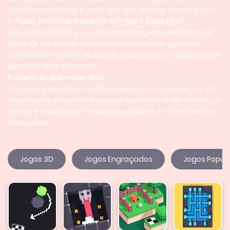
instantaneamente e você terá que reiniciar desde o início.
P: Posso controlar a direção em que o peixe gira?
Não, a direção do giro é determinada pela orientação do
peixe. Se ele estiver virado para a direita, ele girará no
sentido anti-horário; se estiver virado para a esquerda, ele
girará no sentido horário.
P: Como eu pulo mais alto?
Você pode executar múltiplos pulos no ar tocando na tela
novamente enquanto o peixe já estiver no ar. No entanto, o
tempo é crucial para maximizar a altura e a distância de
seus saltos.
Jogos 3D
Jogos Engraçados
Jogos Popul